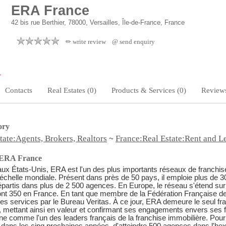
ERA France
42 bis rue Berthier, 78000, Versailles, Île-de-France, France
✏ write review
@ send enquiry
Contacts
Real Estates (0)
Products & Services (0)
Reviews
ory
tate:Agents, Brokers, Realtors
France:Real Estate:Rent and L
~
 ERA France
ux États-Unis, ERA est l'un des plus importants réseaux de franchi
'échelle mondiale. Présent dans près de 50 pays, il emploie plus de 3
répartis dans plus de 2 500 agences. En Europe, le réseau s'étend su
nt 350 en France. En tant que membre de la Fédération Française de 
 ses services par le Bureau Veritas. À ce jour, ERA demeure le seul f
 mettant ainsi en valeur et confirmant ses engagements envers ses f
e comme l'un des leaders français de la franchise immobilière. Pour l'