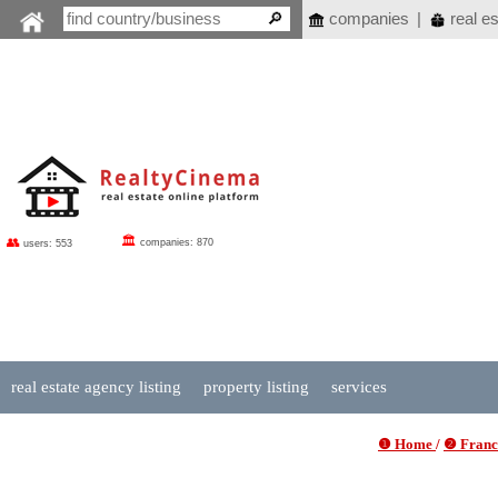
companies
|
real es
🏛
👥
companies: 870
users: 553
real estate agency listing
property listing
services
❶ Home
/
❷ France