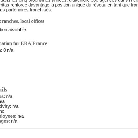
 dans les cinq prochaines années, d'atteindre 500 agences dans l'hex
ritas renforce davantage la position unique du réseau en tant que fra
ses partenaires franchisés.
ranches, local offices
ion available
mation for ERA France
n
: 0 n/a
ils
ss
: n/a
n/a
ivity
: n/a
 no
ployees
: n/a
ages
: n/a