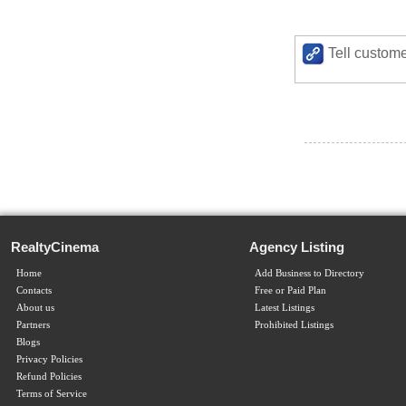
Tell custome
RealtyCinema
Agency Listing
Home
Add Business to Directory
Contacts
Free or Paid Plan
About us
Latest Listings
Partners
Prohibited Listings
Blogs
Privacy Policies
Refund Policies
Terms of Service