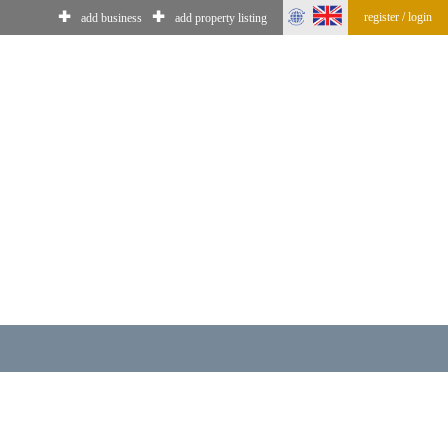
✚
✚
register / login
add business
add property listing