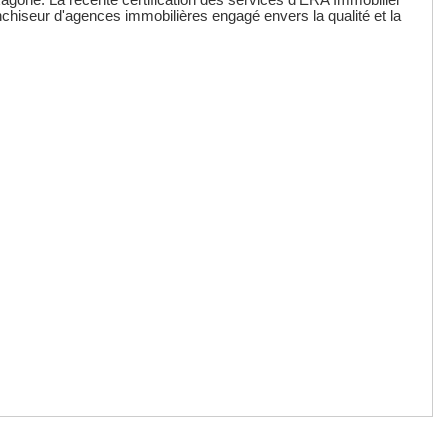
agone. La récente certification des services d'ERA Immobilier
nchiseur d'agences immobilières engagé envers la qualité et la