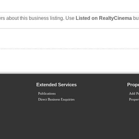
rs about this business listing. Use
Listed on RealtyCinema
bu
Extended Services
Prope
Publications
Add Pr
Direct Business Enquiries
Proper