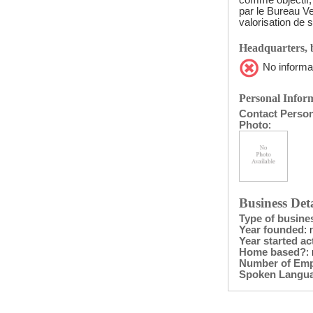
comme objectif,
par le Bureau Ve
valorisation de 
Headquarters, b
No informat
Personal Infor
Contact Perso
Photo
:
Business Deta
Type of busine
Year founded
: 
Year started act
Home based?
:
Number of Em
Spoken Langu