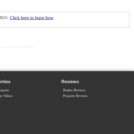
tton.
Click here to learn how
rties
Reviews
operty
Realtor Reviews
ty Videos
Property Reviews