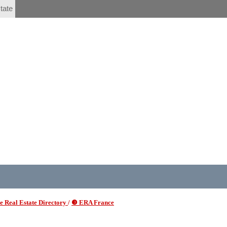
tate
 Real Estate Directory
/
❸ ERA France