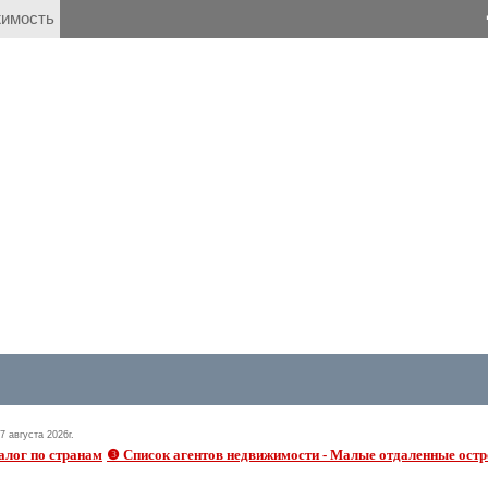
имость
 августа 2026г.
алог по странам
❸ Cписок агентов недвижимости - Малые отдаленные ос