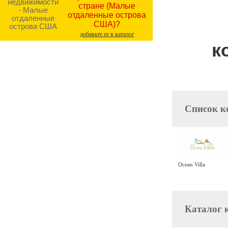
стране (Малые
отдаленные острова
США)?
добавьте ее в каталог
к
Cписок к
Ocean Villa
Каталог 