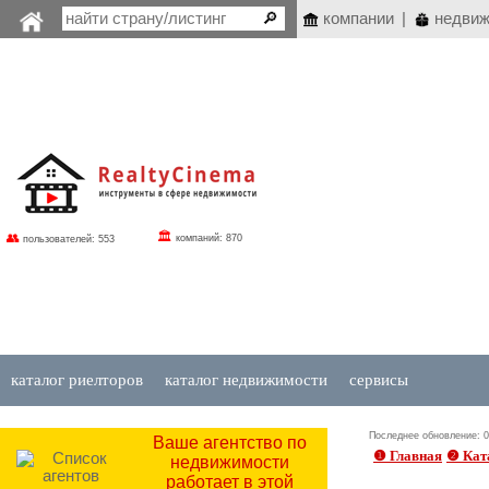
компании
|
недвиж
🏛
👥
компаний: 870
пользователей: 553
каталог риелторов
каталог недвижимости
сервисы
Последнее обновление: 07
Ваше агентство по
❶ Главная
❷ Кат
недвижимости
работает в этой