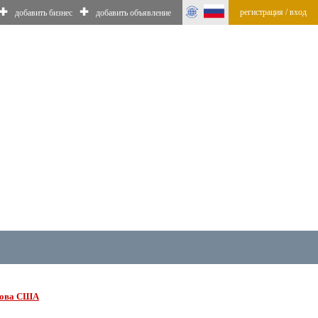
✚
✚
регистрация / вход
добавить бизнес
добавить объявление
трова США