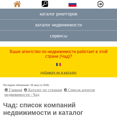
каталог риелторов
каталог недвижимости
сервисы
Ваше агентство по недвижимости работает в этой
стране (Чад)?
добавьте ее в каталог
Последнее обновление: 06 августа 2026г.
❶ Главная
❷ Каталог по странам
❸ Cписок агентов
недвижимости - Чад
Чад: список компаний
недвижимости и каталог