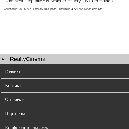
Dominican Republic * Newsletter History - William Holden...
обновлено: 30.06.2020 | отзывы клиентов: 0 | рейтинг: 4.52 | продуктов и услуг: 0
RealtyCinema
Главная
Контакты
О проекте
Партнеры
Конфиденциальность